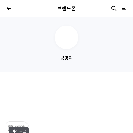
브랜드존
콩망지
마감 완료