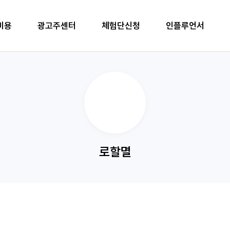
비용
광고주센터
체험단신청
인플루언서
로할멸