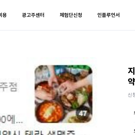
비용
광고주센터
체험단신청
인플루언서
지
약
신청