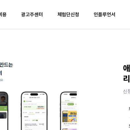
비용
광고주센터
체험단신청
인플루언서
애
리
신청