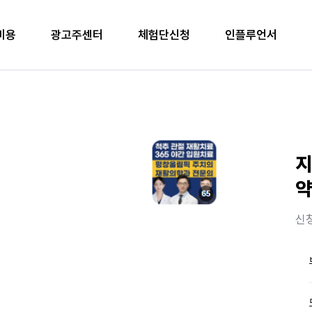
비용
광고주센터
체험단신청
인플루언서
지
약
신청