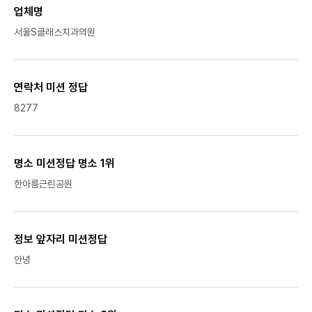
업체명
서울S클래스치과의원
연락처 미션 정답
8277
명소 미션정답 명소 1위
한아름근린공원
정보 앞자리 미션정답
안녕