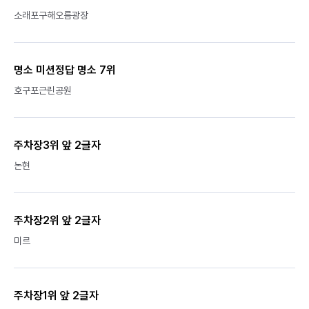
소래포구해오름광장
명소 미션정답 명소 7위
호구포근린공원
주차장3위 앞 2글자
논현
주차장2위 앞 2글자
미르
주차장1위 앞 2글자