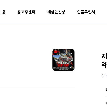
비용
광고주센터
체험단신청
인플루언서
지
약
신청