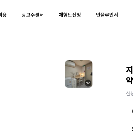
비용
광고주센터
체험단신청
인플루언서
지
약
신청