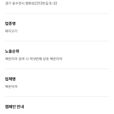
경기 동두천시 평화로2313번길 8-32
업종명
돼지고기
노출순위
복돈이야 검색 시 여섯번쨰 상호 복돈이야
업체명
복돈이야
캠페인 안내