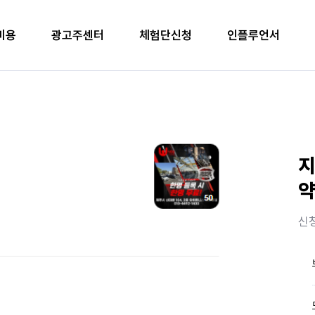
비용
광고주센터
체험단신청
인플루언서
지
약
신청