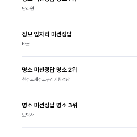
탐라원
정보 앞자리 미션정답
바름
명소 미션정답 명소 2위
천주교제주교구김기량성당
명소 미션정답 명소 3위
보덕사