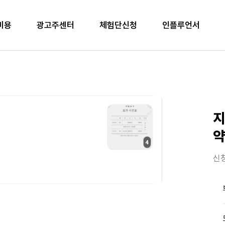
비용
광고주센터
체험단신청
인플루언서
지
약
신청