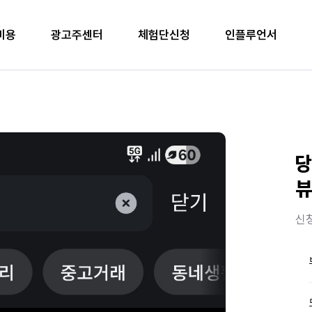
비용
광고주센터
체험단신청
인플루언서
당
뷰
신청