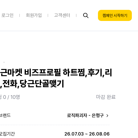
로그인
회원가입
고객센터
캠페인 시작하기
·
근마켓 비즈프로필 하트찜,후기,리
,전화,당근단골맺기
 0 / 10명
마감 완료
브랜드
로직파괴자 - 은평구
모집기간
26.07.03 ~ 26.08.06