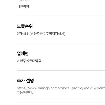
배관막힘
노출순위
2위~4위(남양주하수구막힘검색시)
업체명
남양주싱크대막힘
추가 설명
https://www.daangn.com/kr/local-profile/kho78x
가능하빈다.