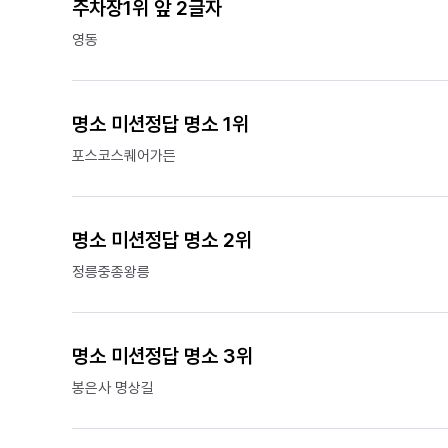
주차장1위 앞 2글자
영동
명소 미션정답 명소 1위
포스코스퀘어가든
명소 미션정답 명소 2위
정릉중종왕릉
명소 미션정답 명소 3위
봉은사 명상길