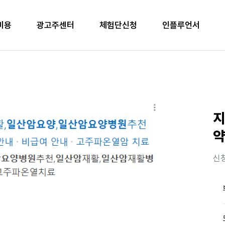
비용
광고주센터
체험단신청
인플루언서
지
약
신청