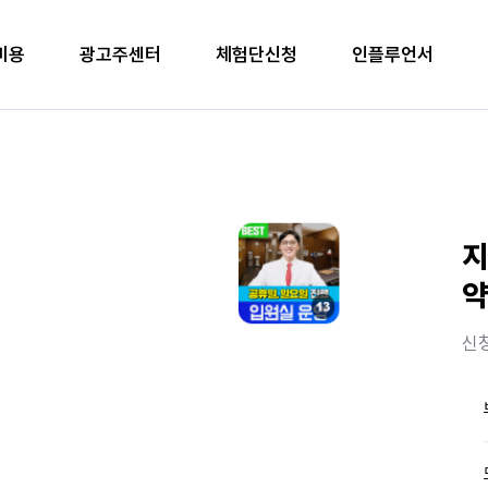
비용
광고주센터
체험단신청
인플루언서
지
약
신청