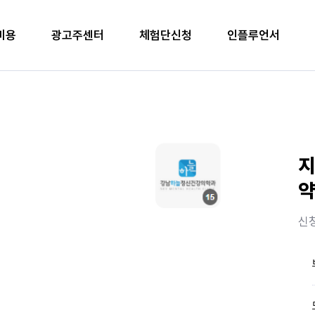
비용
광고주센터
체험단신청
인플루언서
지
약
신청