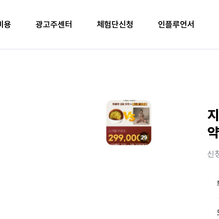
비용
광고주센터
체험단신청
인플루언서
지
약
신청