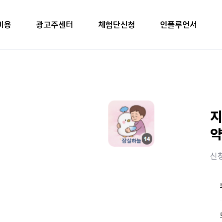
비용
광고주센터
체험단신청
인플루언서
지
약
신청