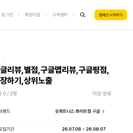
로그인
회원가입
고객센터
캠페인 시작하기
·
글리뷰,별점,구글맵리뷰,구글평점,
장하기,상위노출
 0 / 2명
마감 완료
브랜드
유휘트니스 화이트점 구글
모집기간
26.07.08 ~ 26.08.07