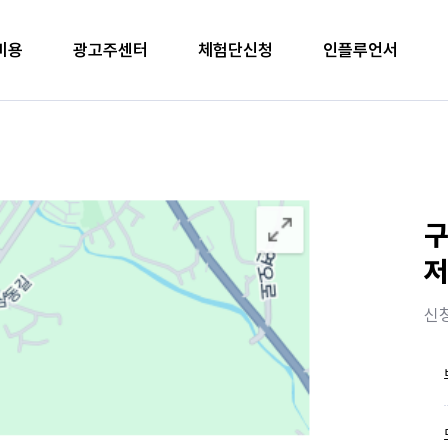
비용
광고주센터
체험단신청
인플루언서
구
저
신청