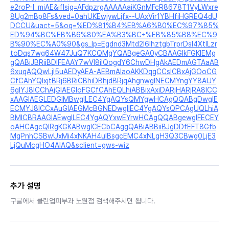
e2roP-I_miAE&iflsig=AFdpzrgAAAAAaiKGnMFcR8678T1VyLWxre
8Ug2mBp8Fs&ved=0ahUKEwjywLjfx--UAxVir1YBHfiHGREQ4dU
DCCU&uact=5&oq=%ED%81%B4%EB%A6%B0%EC%97%85%
ED%94%BC%EB%B6%80%EA%B3%BC+%EB%85%B8%EC%9
B%90%EC%A0%90&gs_lp=Egdnd3Mtd2l6IhztgbTrprDsl4XtlLzr
toDqs7wg64W47JuQ7KCQMgYQABgeGA0yCBAAGIkFGKIEMg
gQABiJBRiiBDIFEAAY7wVI8ilQogdY6ChwDHgAkAEDmAGTAaAB
6xuqAQQwLjI5uAEDyAEA-AEBmAIaoAKKDqgCCsICBxAjGOoCG
CfCAhYQIxjtBRj6BRiCBhiDBhjdBRjqAhgnwgINECMYngYY8AUY
6gIYJ8ICChAjGIAEGIoFGCfCAhEQLhiABBixAxiDARjHARjRA8ICC
xAAGIAEGLEDGIMBwgILEC4YgAQYsQMYgwHCAgQQABgDwgIE
ECMYJ8ICCxAuGIAEGMcBGNEDwgIIEC4YgAQYsQPCAgUQLhiA
BMICBRAAGIAEwgILEC4YgAQYxwEYrwHCAgQQABgewgIFECEY
oAHCAgcQIRgKGKABwgICECbCAggQABiABBiiBJgDDfEFT8Gfb
MgPnhCSBwUxMi4xNKAH4uIBsgcEMC4xNLgH3Q3CBwg0LjE3
LjQuMcgHO4AIAQ&sclient=gws-wiz
추가 설명
구글에서 클린업피부과 노원점 검색해주시면 됩니다.