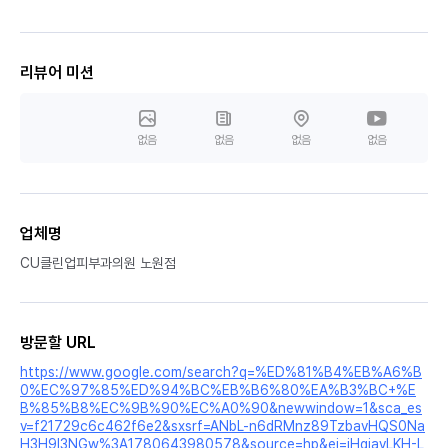
리뷰어 미션
없음
없음
없음
없음
업체명
CU클린업피부과의원 노원점
방문할 URL
https://www.google.com/search?q=%ED%81%B4%EB%A6%B
0%EC%97%85%ED%94%BC%EB%B6%80%EA%B3%BC+%E
B%85%B8%EC%9B%90%EC%A0%90&newwindow=1&sca_es
v=f21729c6c462f6e2&sxsrf=ANbL-n6dRMnz89TzbavHQS0Na
H3H9I3NGw%3A1780643980578&source=hp&ei=jHgiavLKH-L