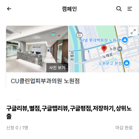
캠페인
·
구글리뷰,별점,구글맵리뷰,구글평점,저장하기,상위노
출
신청 0 / 1명
마감 완료